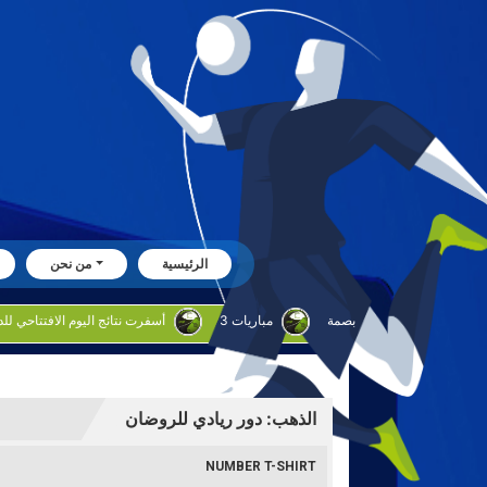
الرئيسية
من نحن
بوحليقه: البراق يطمح لترك بصمة
3 مباريات
أسفرت نتائج اليوم الافتتاحي للدوره الروضان
الذهب: دور ريادي للروضان
NUMBER T-SHIRT