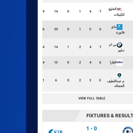
الخليج
19
14
0
1
6
7
للكيبلات
ماي
16
20
0
1
5
6
فاتورة
بي ام
14
14
1
2
4
7
دبليو
LOSS RATIO
لافازا
14
13
0
2
4
6
100.00
11
6
0
2
3
5
م.عبداللطيف
الفضاله
VIEW FULL TABLE
FIXTURES & RESUL
1
-
0