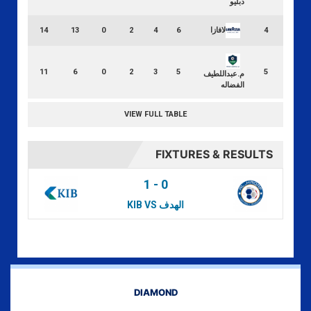
دبليو
لافازا
14
13
0
2
4
6
4
11
6
0
2
3
5
5
م.عبداللطيف
الفضاله
VIEW FULL TABLE
FIXTURES & RESULTS
1
-
0
KIB VS الهدف
DIAMOND