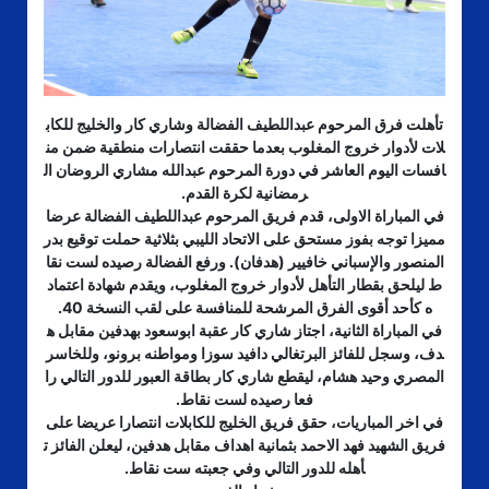
تأهلت فرق المرحوم عبداللطيف الفضالة وشاري كار والخليج للكاب
لات لأدوار خروج المغلوب بعدما حققت انتصارات منطقية ضمن من
افسات اليوم العاشر في دورة المرحوم عبدالله مشاري الروضان ال
رمضانية لكرة القدم.
في المباراة الاولى، قدم فريق المرحوم عبداللطيف الفضالة عرضا
مميزا توجه بفوز مستحق على الاتحاد الليبي بثلاثية حملت توقيع بدر
المنصور والإسباني خافيير (هدفان). ورفع الفضالة رصيده لست نقا
ط ليلحق بقطار التأهل لأدوار خروج المغلوب، ويقدم شهادة اعتماد
ه كأحد أقوى الفرق المرشحة للمنافسة على لقب النسخة 40.
في المباراة الثانية، اجتاز شاري كار عقبة ابوسعود بهدفين مقابل ه
دف، وسجل للفائز البرتغالي دافيد سوزا ومواطنه برونو، وللخاسر
المصري وحيد هشام، ليقطع شاري كار بطاقة العبور للدور التالي را
فعا رصيده لست نقاط.
في اخر المباريات، حقق فريق الخليج للكابلات انتصارا عريضا على
فريق الشهيد فهد الاحمد بثمانية اهداف مقابل هدفين، ليعلن الفائز ت
أهله للدور التالي وفي جعبته ست نقاط.