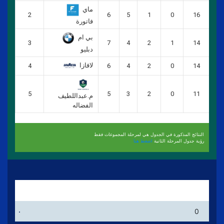
ماي
2
6
5
1
0
16
فاتورة
بي ام
3
7
4
2
1
14
دبليو
لافازا
4
6
4
2
0
14
5
5
3
2
0
11
م.عبداللطيف
الفضاله
النتائج المذكورة في الجدول هي لمرحلة المجموعات فقط
رؤية جدول المرحلة الثانية
اضغط هنا
الهداف
.
0