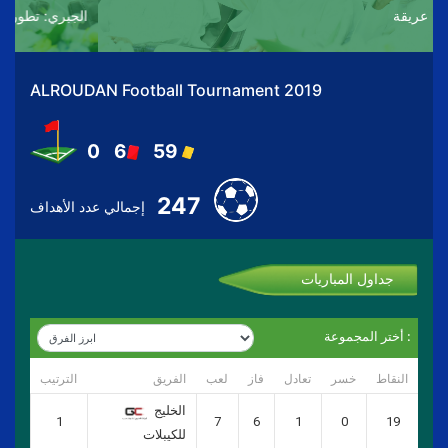
الغانم: بطولة عريقة
ALROUDAN Football Tournament 2019
0
6
59
247
إجمالي عدد الأهداف
جداول المباريات
أختر المجموعة :
النقاط
خسر
تعادل
فاز
لعب
الفريق
الترتيب
الخليج
1
7
6
1
0
19
للكيبلات