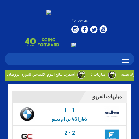
Follow us
3 مباريات
أسفرت نتائج اليوم الافتتاحي للدوره الروضان
مباريات الفريق
1
-
1
بي ام دبليو VS لافازا
2
-
2