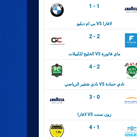
1
-
1
بي ام دبليو VS لافازا
2
-
2
الخليج للكيبلات VS ماي فاتورة
4
-
2
نادي شقير الرياضي VS نادي حمادة
3
-
0
لافازا VS زون سنت
4
-
1