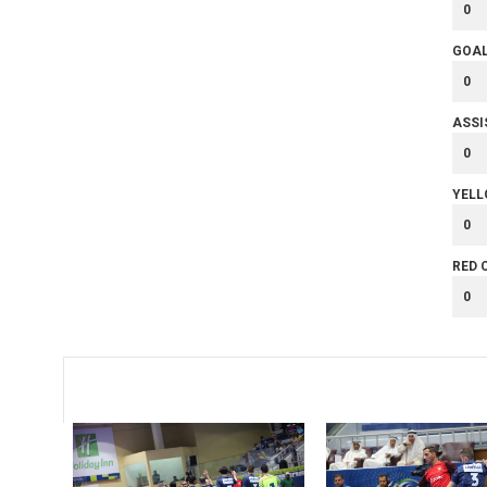
0
GOA
0
ASSI
0
YELL
0
RED 
0