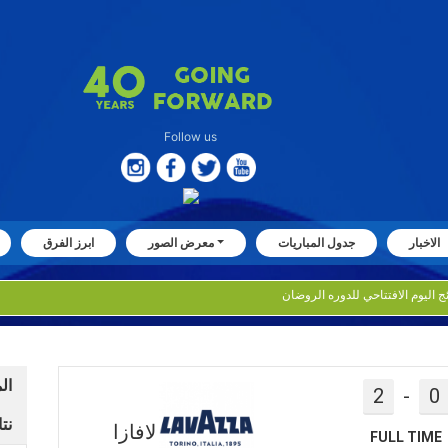
Follow us
الاخبار
جدول المباريات
معرض الصور
ابرز الفرق
أسفرت نتائج اليوم الافتتاحي للدوره الروضان
ال
2
-
0
نتا
لافازا
FULL TIME