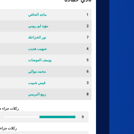
1
ماجد الحافي
2
مؤيد ابو رومي
7
نور الخزاعلة
4
صهيب هديب
5
يوسف العوضات
6
محمد موالي
3
قيس شبيب
8
ربيع البريمي
ركلات جزاء 
0
ركلات جزاء 