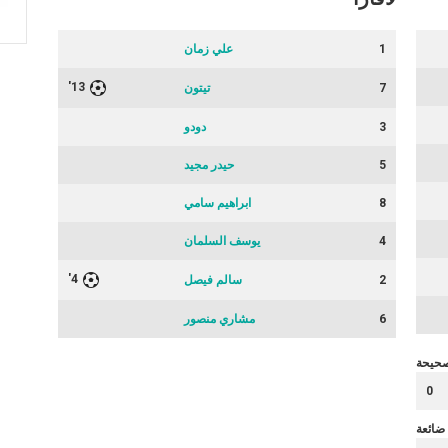
1
علي زمان
13'
7
تيتون
3
دودو
5
حيدر مجيد
8
ابراهيم سامي
4
يوسف السلمان
4'
2
سالم فيصل
6
مشاري منصور
صحيحة
0
ضائعة