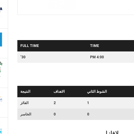
FULL TIME
TIME
30'
4:00 PM
الشوط الثاني
الاهداف
النتيجة
1
2
الفائز
0
0
الخاسر
لافازا