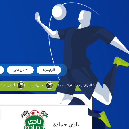
الرئيسية
من نحن
بوحليقه: البراق يطمح لترك بصمة
3 مباريات
نادي حمادة