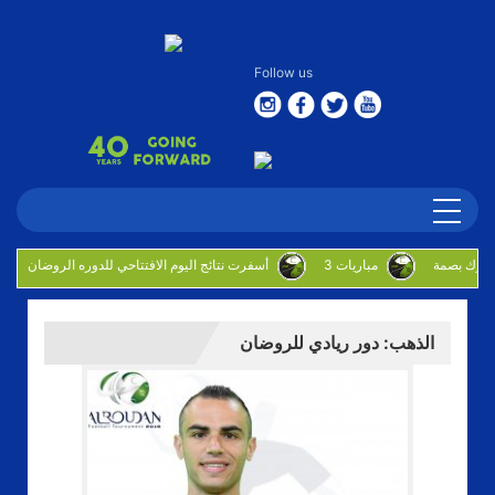
Follow us
3 مباريات
أسفرت نتائج اليوم الافتتاحي للدوره الروضان
الذهب: دور ريادي للروضان