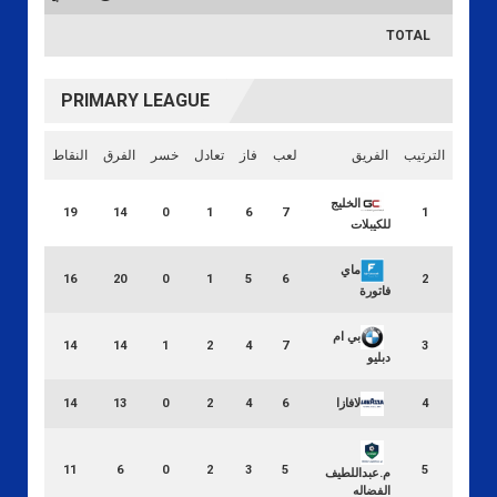
TOTAL
PRIMARY LEAGUE
الترتيب
الفريق
لعب
فاز
تعادل
خسر
الفرق
النقاط
الخليج
19
14
0
1
6
7
1
للكيبلات
ماي
16
20
0
1
5
6
2
فاتورة
بي ام
14
14
1
2
4
7
3
دبليو
لافازا
14
13
0
2
4
6
4
11
6
0
2
3
5
5
م.عبداللطيف
الفضاله