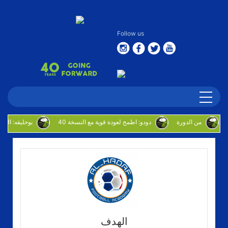
Follow us
من الدورة
‎دودو: اطمح لعودة قوية مع النسخة 40
بوحليقه: البراق يطمح لترك بصمة
الهدف