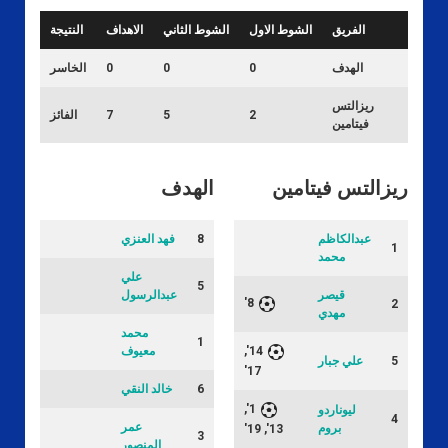
الفريق
الشوط الاول
الشوط الثاني
الاهداف
النتيجة
الهدف
0
0
0
الخاسر
ريزالتس
2
5
7
الفائز
فيتامين
ريزالتس فيتامين
الهدف
عبدالكاظم
8
فهد العنزي
1
محمد
علي
5
قيصر
عبدالرسول
8'
2
مهدي
محمد
1
14',
معيوف
5
علي جبار
17'
6
خالد النقي
1',
ليوناردو
4
عمر
بروم
13', 19'
3
المنصور