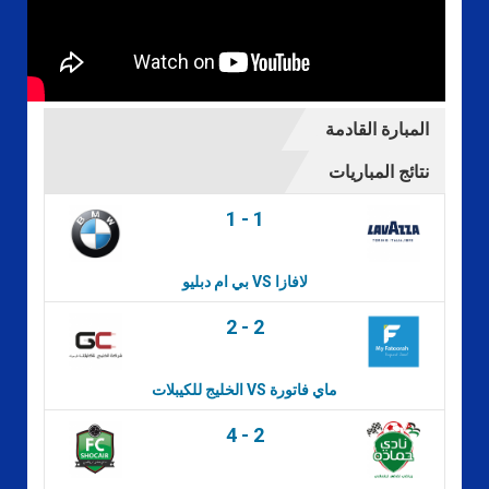
المبارة القادمة
نتائج المباريات
1
-
1
بي ام دبليو VS لافازا
2
-
2
الخليج للكيبلات VS ماي فاتورة
4
-
2