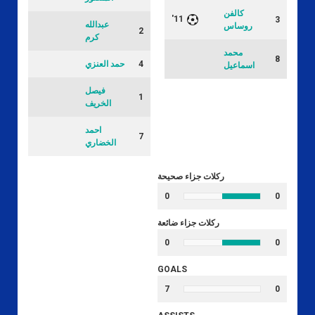
كالفن
11'
3
عبدالله
روساس
2
كرم
محمد
8
4
حمد العنزي
اسماعيل
فيصل
1
الخريف
احمد
7
الخضاري
ركلات جزاء صحيحة
0
0
ركلات جزاء ضائعة
0
0
GOALS
7
0