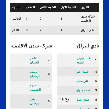
الفريق
الشوط الاول
الشوط الثاني
الاهداف
النتيجة
شركة سدن
1
0
1
الخاسر
الاقليميه
نادي البراق
1
2
3
الفائز
نادي البراق
شركة سدن الاقليميه
عبدالمهيمن
ناصر
4
1
لطيفه
العثمان
4
حميد زعير
يوسف
2
الرمضان
6
علي سليم
عمرو
1
الحسيني
3
محمد هدوار
بندر
19'
8
حمدي غيث
5
بورسلي