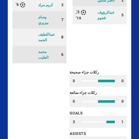
2
ناصر شلبي
6'
3
كريم مراد
5',
عبدالرؤوف
5
وسام
قجوم
19'
7
بيريري
عبداللطيف
8
الحمد
محمد
6
الطيب
ركلات جزاء صحيحة
0
0
ركلات جزاء ضائعة
0
0
GOALS
3
1
ASSISTS