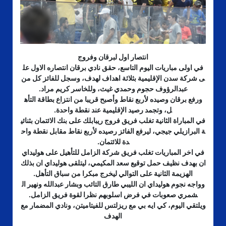
انتصار اول لبرقان وفروج
في اولى مباريات اليوم التاسع، حقق نادي برقان انتصاره الاول عل
ى شركة سدن الإقليمية بثلاثة اهداف لهدف، وسجل للفائز كل من
عبدالرؤوف حجوم وحمدي غيث، وللخاسر كريم مراد.
ورفع برقان وصيده لأربع نقاط وأصبح قريبا من انتزاع بطاقة التأه
ل، وتجمد رصيد الإقليمية عند نقطة واحدة.
في المباراة الثانية تغلب فريق فروج ريبابلك على بنك الائتمان بثنائي
ة البرازيلي جيجي، ليرفع الفائز رصيده لأربع نقاط مقابل نقطة واح
دة للائتمان.
في اخر المباريات تغلب فريق شركة الزامل للتأهيل على هوليداي
ان بهدف نظيف حمل توقيع سعد المكيمي، ليتلقى هوليداي ان بذلك
الهزيمة الثانية على التوالي ليخرج مبكرا من سباق التأهل.
وواجه نجوم هوليداي ان الليبي طارق التائب وبشار عبدالله ونهير ال
شمري صعوبات في فرض اسلوبهم نظرا لقوة فريق الزامل.
ويلتقي اليوم، كي ايه بي مع ريزلتس للفيتاميتن، ونادي المضمار مع
الهدف