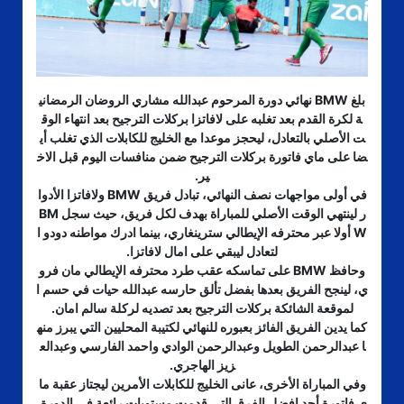
بلغ BMW نهائي دورة المرحوم عبدالله مشاري الروضان الرمضاني
ة لكرة القدم بعد تغلبه على لافاتزا بركلات الترجيح بعد انتهاء الوق
ت الأصلي بالتعادل، ليحجز موعدا مع الخليج للكابلات الذي تغلب أي
ضا على ماي فاتورة بركلات الترجيح ضمن منافسات اليوم قبل الاخ
ير.
في أولى مواجهات نصف النهائي، تبادل فريق BMW ولافاتزا الأدوا
ر لينتهي الوقت الأصلي للمباراة بهدف لكل فريق، حيث سجل BM
W أولا عبر محترفه الإيطالي سترينغاري، بينما ادرك مواطنه دودو ا
لتعادل ليبقي على امال لافاتزا.
وحافظ BMW على تماسكه عقب طرد محترفه الإيطالي مان فرو
ي، لينجح الفريق بعدها بفضل تألق حارسه عبدالله حيات في حسم ا
لموقعة الشائكة بركلات الترجيح بعد تصديه لركلة سالم امان.
كما يدين الفريق الفائز بعبوره للنهائي لكتيبة المحليين التي يبرز منه
ا عبدالرحمن الطويل وعبدالرحمن الوادي واحمد الفارسي وعبدالع
زيز الهاجري.
وفي المباراة الأخرى، عانى الخليج للكابلات الأمرين ليجتاز عقبة ما
ي فاتورة أحد افضل الفرق التي قدمت مستويات رائعة في الدورة.