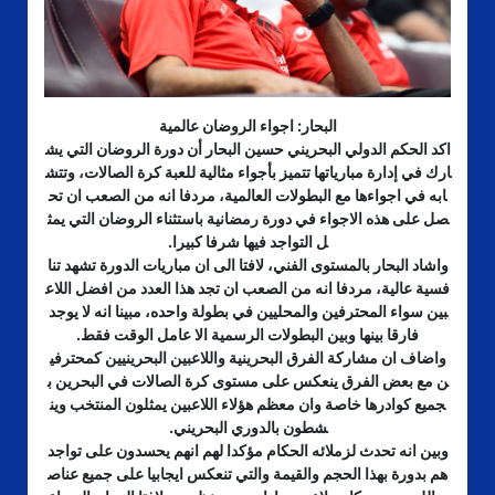
البحار: اجواء الروضان عالمية
اكد الحكم الدولي البحريني حسين البحار أن دورة الروضان التي يش
ارك في إدارة مبارياتها تتميز بأجواء مثالية للعبة كرة الصالات، وتتش
ابه في اجواءها مع البطولات العالمية، مردفا انه من الصعب ان تح
صل على هذه الاجواء في دورة رمضانية باستثناء الروضان التي يمث
ل التواجد فيها شرفا كبيرا.
واشاد البحار بالمستوى الفني، لافتا الى ان مباريات الدورة تشهد تنا
فسية عالية، مردفا انه من الصعب ان تجد هذا العدد من افضل اللاع
بين سواء المحترفين والمحليين في بطولة واحده، مبينا انه لا يوجد
فارقا بينها وبين البطولات الرسمية الا عامل الوقت فقط.
واضاف ان مشاركة الفرق البحرينية واللاعبين البحرينيين كمحترفي
ن مع بعض الفرق ينعكس على مستوى كرة الصالات في البحرين ب
جميع كوادرها خاصة وان معظم هؤلاء اللاعبين يمثلون المنتخب وين
شطون بالدوري البحريني.
وبين انه تحدث لزملائه الحكام مؤكدا لهم انهم يحسدون على تواجد
هم بدورة بهذا الحجم والقيمة والتي تنعكس ايجابيا على جميع عناص