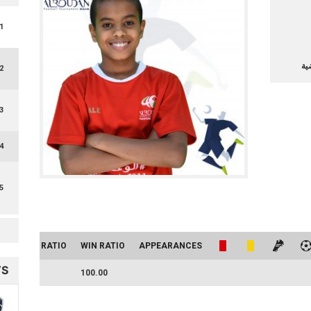
1
ية
2
3
4
5
DRAW RATIO
WIN RATIO
APPEARANCES
TS
0.00
100.00