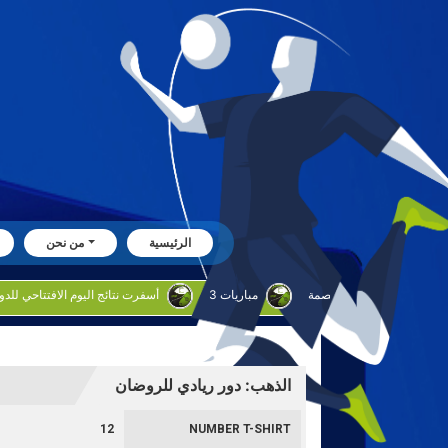
الرئيسية
من نحن
بوحليقه: البراق يطمح لترك بصمة
3 مباريات
أسفرت نتائج اليوم الافتتاحي للدوره الروضان
الذهب: دور ريادي للروضان
12
NUMBER T-SHIRT