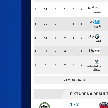
الخليج
19
14
0
1
6
7
للكيبلات
ماي
16
20
0
1
5
6
فاتورة
بي ام
14
14
1
2
4
7
دبليو
لافازا
14
13
0
2
4
6
11
6
0
2
3
5
م.عبداللطيف
الفضاله
VIEW FULL TABLE
LOSS RATIO
FIXTURES & RESUL
0.00
1
-
3