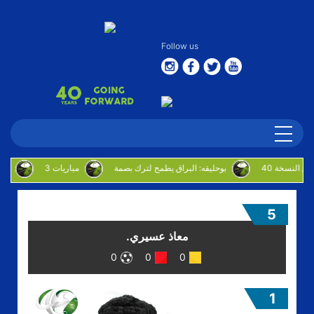
Follow us
بوحليقه: البراق يطمح لترك بصمة
3 مباريات
5
معاذ عسيري.
0
0
0
1