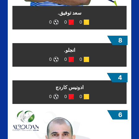
سعد توفيق.
0
0
0
8
انجلو.
0
0
0
4
ادونيس كاردج
0
0
0
6