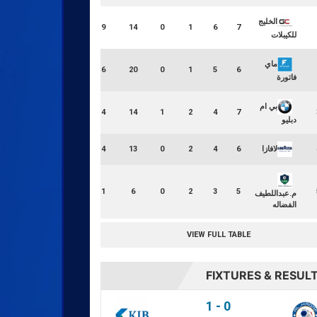
الخليج
19
14
0
1
6
7
للكيبلات
ماي
16
20
0
1
5
6
فاتورة
بي ام
14
14
1
2
4
7
دبليو
LOSS RATIO
لافازا
14
13
0
2
4
6
100.00
11
6
0
2
3
5
م.عبداللطيف
الفضاله
VIEW FULL TABLE
FIXTURES & RESUL
1
-
0