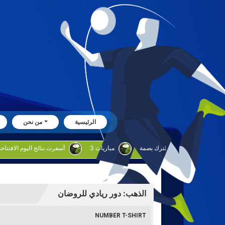
الرئيسية
من نحن
بوحليقه: البراق يطمح لترك بصمة
3 مباريات
أسفرت نتائج اليوم الافتتاحي للدوره الروضان
الذهب: دور ريادي للروضان
NUMBER T-SHIRT