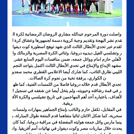
واصلت دورة المرحوم عبدالله مشاري الروضان الرمضانية لكرة ال
قدم نشر البهجة وتقديم وجبة كروية دسمة لجمهورها وعشاق كرة ا
لقدم عبر تحدي الأبطال الثالث الذي شهد توهج اسطورة كوت ديفوا
ر وتشلسي الفيل ديدييه دروغبا، وثنائي الكرة المصرية والزمالك وا
لأهلي حازم امام ووائل جمعه، ضمن منافسات اليوم السابع عشر.
مشهد الإبداع والإمتاع في تحدي الأبطال الثالث اكتمل بتواجد النجم
الليبي طارق التائب، كما شارك أيضا الاعلامي القطري محمد سعدو
ن الكواري، برفقة نخبة من نجوم كرة الصالات.
تحدي الأبطال قدم خلاله دروغبا فاصلا من اللمسات الفنية، كما ظه
ر في قمة رشاقته وحيويته، ولم يتخل أيضا عن شغفه في تسجيل ا
لأهداف، باعتباره أحد أهم المهاجمين في تاريخ تشيلسي والكرة الأف
ريقية.
في المقابل، تكفل حازم والتائب بإمتاع الجماهير بمهارات ولمسات
سحرية، كما شكل الاثنان ثنائيا متفاهما قدم المتعة طوال المباراة، ب
ينما مارس وائل جمعه هوايته المفضلة في مراقبة دروغبا، كما كان
يحدث خلال مباريات مصر وكوت ديفوار في نهائيات أمم أفريقيا. وان