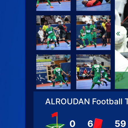
Pr
ALROUDAN Football 
0
6
59