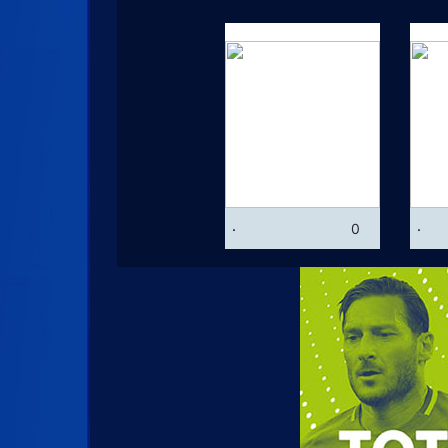
الهداف
.
.
0