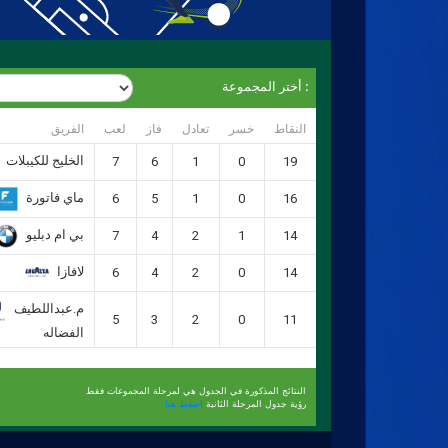
أختر المجموعة :
النقاط
خسر
تعادل
فاز
لعب
الفريق
الخليج للكيبلات
7
6
1
0
19
ماي فاتورة
6
5
1
0
16
بي ام دبليو
7
4
2
1
14
لافازا
6
4
2
0
14
م.عبداللطيف
5
3
2
0
11
الفضاله
النتائج المذكورة في الجدول هي لمرحلة المجموعات فقط
رؤية جدول المرحلة الثانية
اضغط هنا