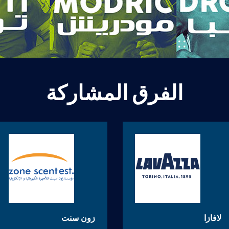
الفرق المشاركة
لافازا
زون سنت