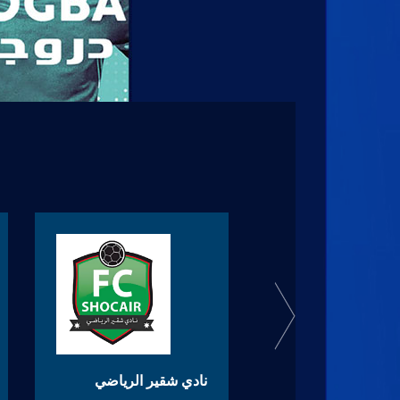
سدن الاقليميه
نادي شقير الرياضي