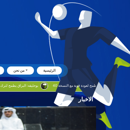
الرئيسية
من نحن
من الدورة
‎دودو: اطمح لعودة قوية مع النسخة 40
بوحليقه: البراق يطمح لترك بصمة
الاخبار