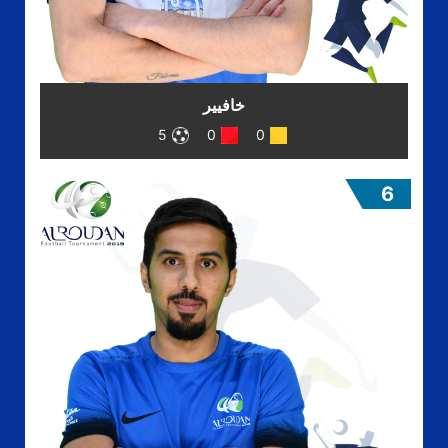
خافيير
5
0
0
6