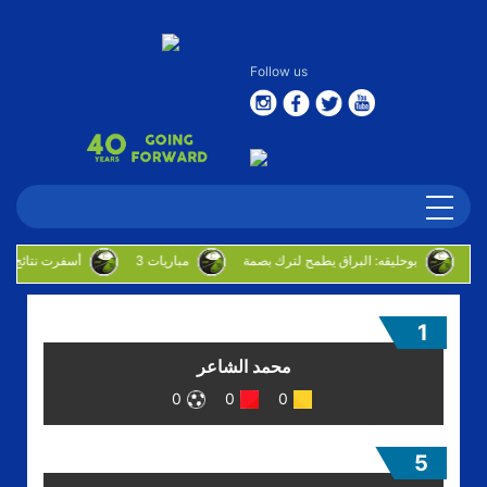
Follow us
بوحليقه: البراق يطمح لترك بصمة
3 مباريات
أسفرت نتائج اليوم الافتتاحي للدوره الروضان
1
محمد الشاعر
0
0
0
5