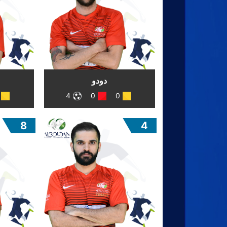
دودو
4
0
0
8
4