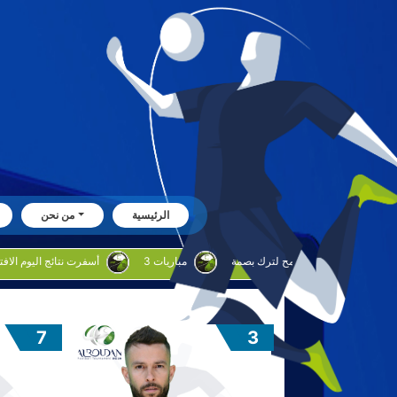
الرئيسية
من نحن
بوحليقه: البراق يطمح لترك بصمة
3 مباريات
أسفرت نتائج اليوم الافتتاحي للدوره الروضان
7
3