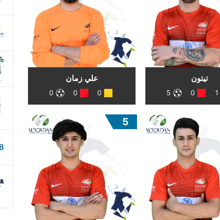
تيتون
علي زمان
0
0
0
5
0
1
5