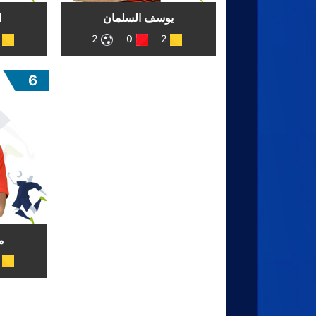
يوسف السلمان
ا
2
0
2
6
م