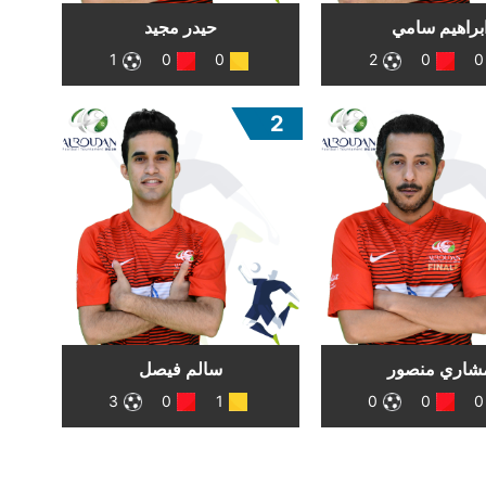
براهيم سامي
حيدر مجيد
1
0
0
2
0
0
2
شاري منصور
سالم فيصل
3
0
1
0
0
0