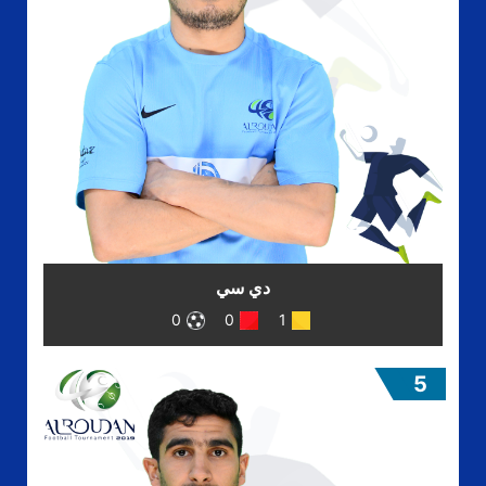
دي سي
0
0
1
5