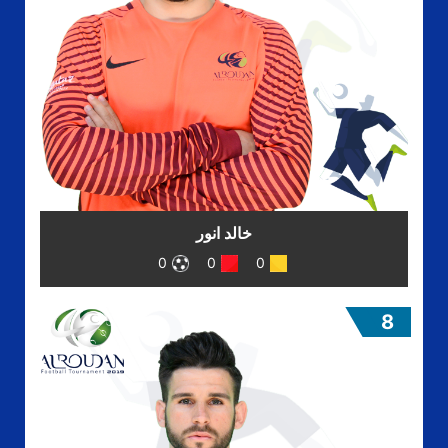
خالد انور
0
0
0
8