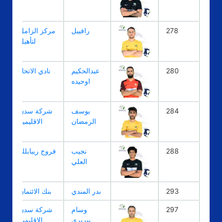
278
رافييل
مركز الزامل
لتأهيل
280
عبدالحكيم
نادي الاتحاد
اوحيده
284
يوسف
شركة سدن
الرمضان
الاقليميه
288
نجيب
فروج ريبابلك
العلي
293
بدر المندي
بنك الائتمان
297
وسام
شركة سدن
بيريري
الاقليميه