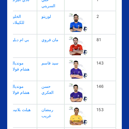
السريتي
2
لوزيتو
الخليج
للكيبلات
81
مان فروي
بي ام دبليو
143
سيد قاسم
مونديال
هشام فولاذ
146
حسن
مونديال
العكري
هشام فولاذ
153
رمضان
هيلث بلانيت
غريب