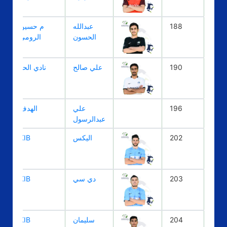
188
عبدالله
م حسين
الحسون
الرومي
190
علي صالح
نادي الحد
196
علي
الهدف
عبدالرسول
202
اليكس
KIB
203
دي سي
KIB
204
سليمان
KIB