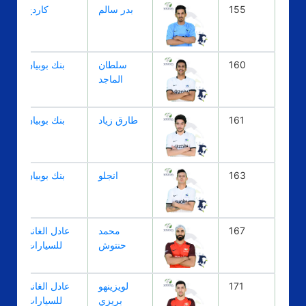
155
بدر سالم
كاردج
160
سلطان
بنك بوبيان
الماجد
161
طارق زياد
بنك بوبيان
163
انجلو
بنك بوبيان
167
محمد
عادل الغانم
حنتوش
للسيارات
171
لويزينهو
عادل الغانم
بريزي
للسيارات