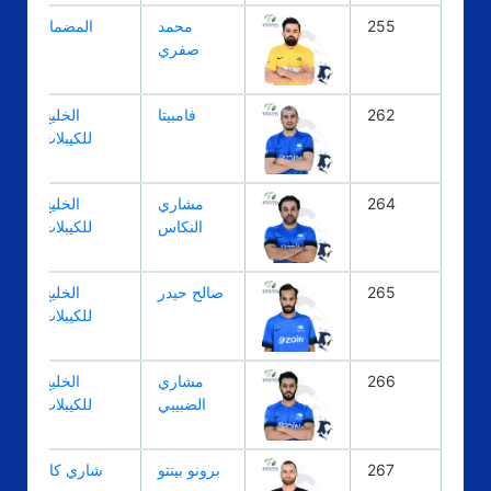
255
محمد
المضمار
صفري
262
فامبيتا
الخليج
للكيبلات
264
مشاري
الخليج
النكاس
للكيبلات
265
صالح حيدر
الخليج
للكيبلات
266
مشاري
الخليج
الضبيبي
للكيبلات
267
برونو بينتو
شاري كار