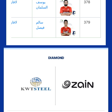
378
يوسف
لافازا
السلمان
379
سالم
لافازا
فيصل
DIAMOND