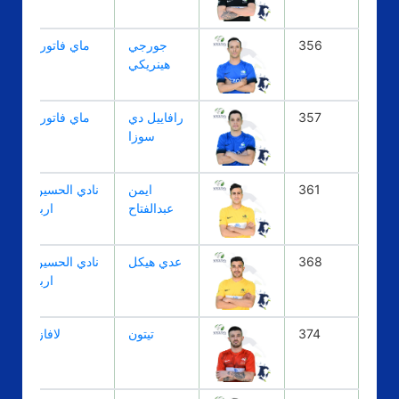
356
جورجي
ماي فاتورة
هينريكي
357
رافاييل دي
ماي فاتورة
سوزا
361
ايمن
نادي الحسين
عبدالفتاح
اربد
368
عدي هيكل
نادي الحسين
اربد
374
تيتون
لافازا