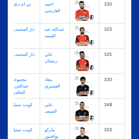
320
احمد
بي ام دبليو
الفارسي
323
عبدالله عبد
دار المحمدية
الصمد
325
علي
دار المحمدية
رمضان
330
معاذ
مجموعة
العسيري
عبدالعزيز
الخالدي
348
علي
كويت ستيل
السيف
350
ماركو
كويت ستيل
بوافنتور