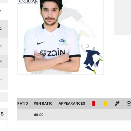
1
2
3
4
5
DRAW RATIO
WIN RATIO
APPEARANCES
TS
20.00
60.00