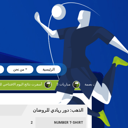
الرئيسية
من نحن
بوحليقه: البراق يطمح لترك بصمة
3 مباريات
أسفرت نتائج اليوم الافتتاحي للدوره الروضان
الذهب: دور ريادي للروضان
2
NUMBER T-SHIRT