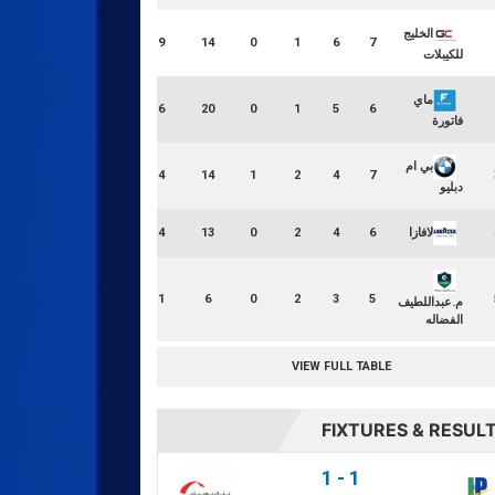
الخليج
19
14
0
1
6
7
للكيبلات
ماي
16
20
0
1
5
6
فاتورة
بي ام
14
14
1
2
4
7
دبليو
لافازا
14
13
0
2
4
6
11
6
0
2
3
5
م.عبداللطيف
الفضاله
VIEW FULL TABLE
LOSS RATIO
FIXTURES & RESUL
20.00
1
-
1