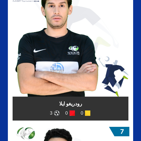
رودريغو ايلا
3
0
0
7