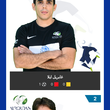
غابريل ايلا
1
0
0
2