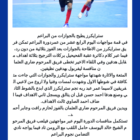
سترايكرز يطيح بالجوازات من البراعم
في قمة مواجهات اليوم الرابع عشر من عمردورة البراعم تمكن فر
يق سترايكرز من الاطاحة بالجوازات بعد الفوز بثلاثية من دون رد،
فيما عبر كلام دكاترة عقبة الفحيحيل بركلات الترجيح بثلاثة اهداف م
قابل هدفين وفي اللقاء الاخير تخطى فريق المرحوم ضاري العثما
ن منافسة ليفربول بهدفين نظيفين.
المتعة والاثارة شهدتها مواجهة سترايكرز والجوازات التي جاءت مت
كافئة في شوطها الاول وشهدت لمسات وفنيا ولا اروع من لاعبي ال
فريقين لاسيما عمر عبد ربه نجم سترايكرز الذي ابدع بالشوط الثان
ي وصنع هدفا احمد حسن قبل ان يتالق ويسجل ثاني الاهداف فيما ا
ضاف احمد الصاوي ثالث الاهداف.
ويدين فريق المرحوم ضاري العثمان بالفوز لحازم رافت وجابر أحم
د..
تستكمل منافسات الدورة اليوم عبر مواجهتين فيلعب فريق المرحو
م الشيخ خالد اليوسف حامل اللقب مع الرومن تاد فيما يواجه نادي
التضامن نجوم البراعم