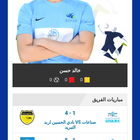
خالد حسن
0
0
0
مباريات الفريق
4
-
1
نادي الحسين اربد VS صناعات
التبريد