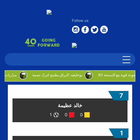
Follow us
بوحليقه: البراق يطمح لترك بصمة
3 مباريات
7
خالد عظيمة
1
0
0
1