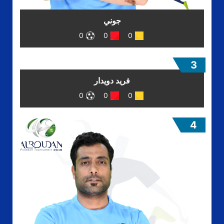
جوني
0
0
0
3
فريد دويدار
0
0
0
4