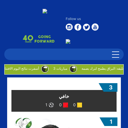
Follow us
بوحليقه: البراق يطمح لترك بصمة
3 مباريات
أسفرت نتائج اليوم الافتتاحي للدوره الروضان
3
خافي
1
0
0
1