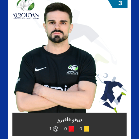
3
دييغو فافيرو
1
0
0