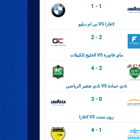
1
-
1
بي ام دبليو VS لافازا
2
-
2
الخليج للكيبلات VS ماي فاتورة
4
-
2
نادي شقير الرياضي VS نادي حمادة
3
-
0
لافازا VS زون سنت
4
-
1