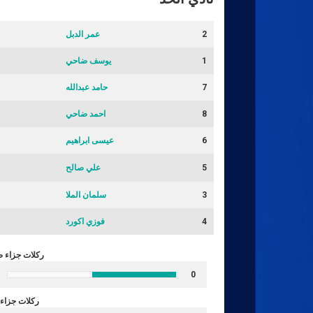
2
عمر الدبل
1
يوسف ضاحي
7
حامد عبدالله
8
احمد ضاحي
6
عيسى ابراهيم
5
علي صالح
3
سلمان الملا
4
فوزي اكورد
ركلات جزاء 
0
ركلات جزاء 