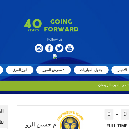
Follow us
الاخبار
جدول المباريات
معرض الصور
ابرز الفرق
ال
0
-
0
نتا
م حسين الرومي
FULL TIME