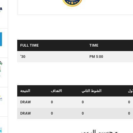
FULL TIME
TIME
30'
5:00 PM
ول
الشوط الثاني
الاهداف
النتيجة
DRAW
0
0
0
DRAW
0
0
0
م حسين الرومي