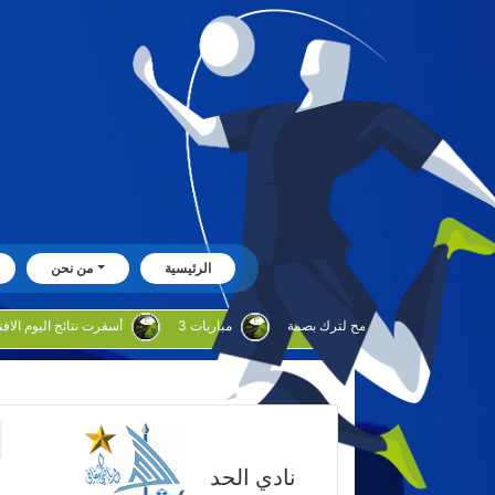
الرئيسية
من نحن
بوحليقه: البراق يطمح لترك بصمة
3 مباريات
أسفرت نتائج اليوم الافتتاحي للدوره الروضان
نادي الحد