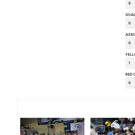
0
GOA
0
ASSI
0
YELL
1
RED 
0