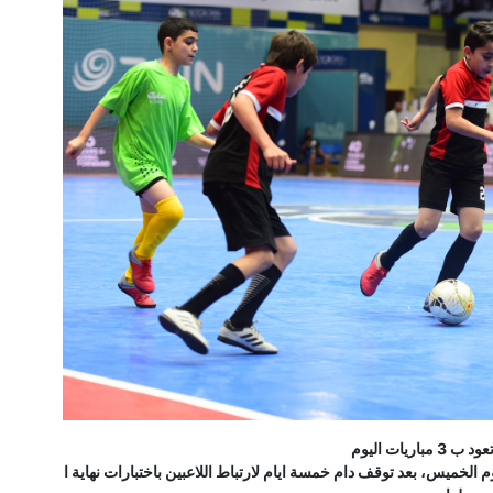
 مباريات اليوم
 الخميس، بعد توقف دام خمسة ايام لارتباط اللاعبين باختبارات نهاية ا