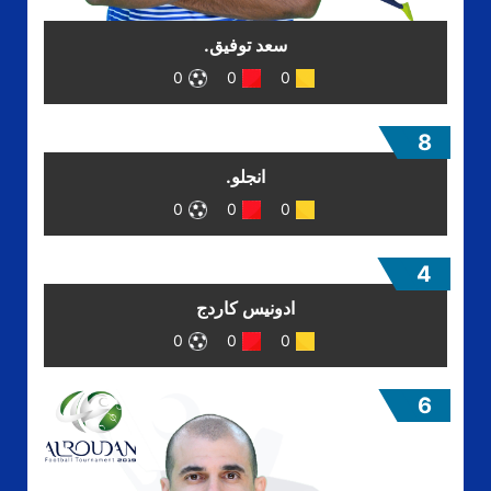
سعد توفيق.
0
0
0
8
انجلو.
0
0
0
4
ادونيس كاردج
0
0
0
6