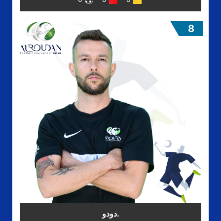
8
.دودو