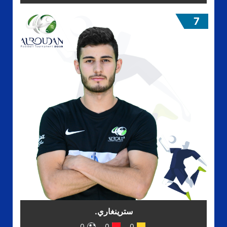
7
سترينغاري.
0
0
0