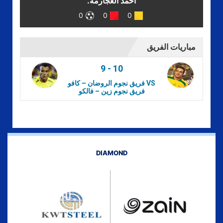
احمد العجارمه.
0
0
0
مباريات الفريق
9
-
10
فريق نجوم الروضان – كافو VS
فريق نجوم زين – فالكو
DIAMOND