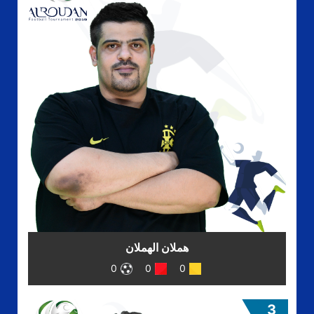
هملان الهملان
0
0
0
3