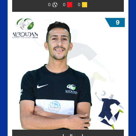
0
0
0
9