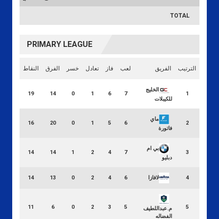
TOTAL
PRIMARY LEAGUE
الترتيب
الفريق
لعب
فاز
تعادل
خسر
الفرق
النقاط
الخليج
19
14
0
1
6
7
1
للكيبلات
ماي
16
20
0
1
5
6
2
فاتورة
بي ام
14
14
1
2
4
7
3
دبليو
لافازا
14
13
0
2
4
6
4
11
6
0
2
3
5
5
م.عبداللطيف
الفضاله