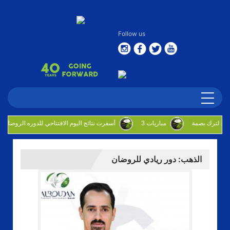
Follow us
3 مباريات
أسفرت نتائج اليوم الافتتاحي للدوره الروضان
الذهب: دور ريادي للروضان