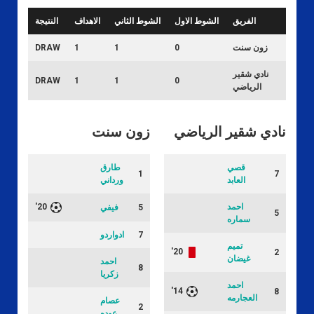
الفريق
الشوط الاول
الشوط الثاني
الاهداف
النتيجة
زون سنت
0
1
1
DRAW
نادي شقير
DRAW
1
1
0
الرياضي
نادي شقير الرياضي
زون سنت
قصي
طارق
1
7
العابد
ورداني
احمد
20'
5
فيفي
5
سماره
7
ادواردو
تميم
20'
2
غيضان
احمد
8
زكريا
احمد
14'
8
العجارمه
عصام
2
عوده