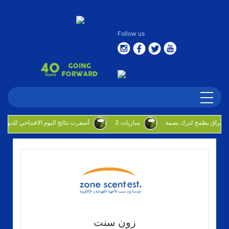
Follow us
بوحليقه: البراق يطمح لترك بصمة
3 مباريات
أسفرت نتائج اليوم الافتتاحي للدوره الروضان
زون سنت