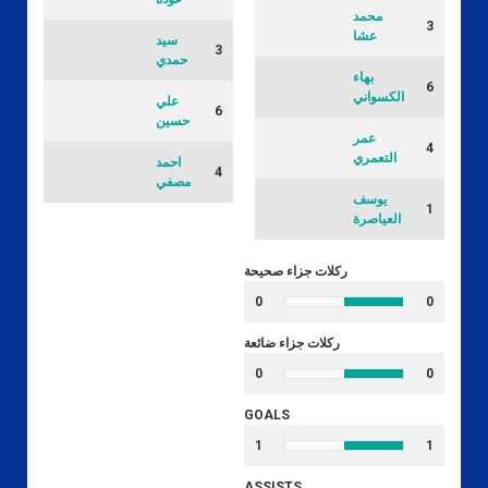
محمد
3
عشا
سيد
3
حمدي
بهاء
6
الكسواني
علي
6
حسين
عمر
4
التعمري
احمد
4
مصفي
يوسف
1
العياصرة
ركلات جزاء صحيحة
0
0
ركلات جزاء ضائعة
0
0
GOALS
1
1
ASSISTS