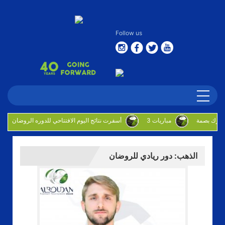
Follow us
3 مباريات
أسفرت نتائج اليوم الافتتاحي للدوره الروضان
الذهب: دور ريادي للروضان