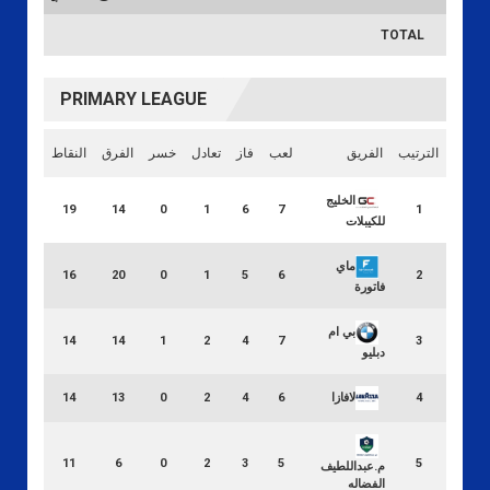
TOTAL
PRIMARY LEAGUE
الترتيب
الفريق
لعب
فاز
تعادل
خسر
الفرق
النقاط
الخليج
19
14
0
1
6
7
1
للكيبلات
ماي
16
20
0
1
5
6
2
فاتورة
بي ام
14
14
1
2
4
7
3
دبليو
لافازا
14
13
0
2
4
6
4
11
6
0
2
3
5
5
م.عبداللطيف
الفضاله