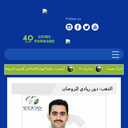
Follow us
3 مباريات
أسفرت نتائج اليوم الافتتاحي للدوره الروضان
الذهب: دور ريادي للروضان