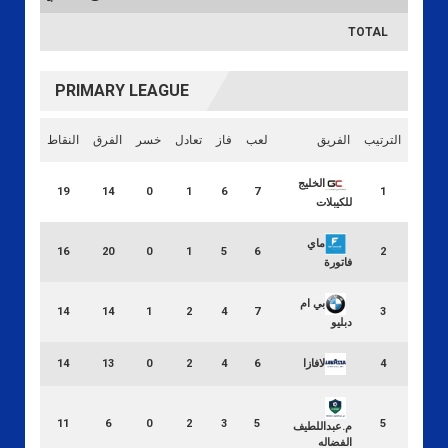
TOTAL
PRIMARY LEAGUE
الترتيب
الفريق
لعب
فاز
تعادل
خسر
الفرق
النقاط
الخليج
19
14
0
1
6
7
1
للكيبلات
ماي
16
20
0
1
5
6
2
فاتورة
بي ام
14
14
1
2
4
7
3
دبليو
لافازا
14
13
0
2
4
6
4
11
6
0
2
3
5
5
م.عبداللطيف
الفضاله